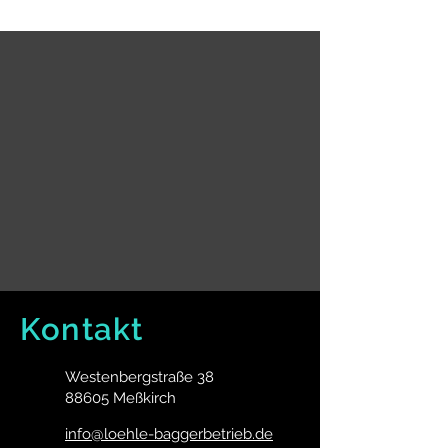
Kontakt
Westenbergstraße 38
88605 Meßkirch
info@loehle-baggerbetrieb.de