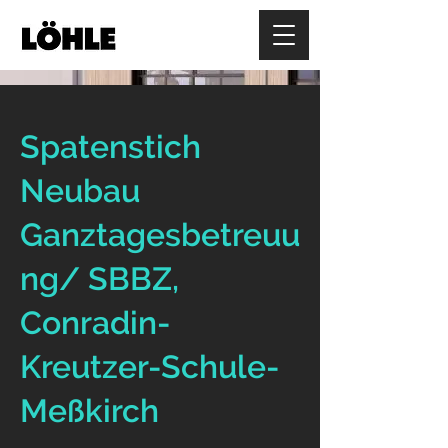
Spatenstich
Neubau
Ganztagesbetreuu
ng/ SBBZ,
Conradin-
Kreutzer-Schule-
Meßkirch